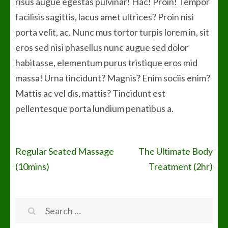
risus augue egestas pulvinar! Hac! Proin! Tempor
facilisis sagittis, lacus amet ultrices? Proin nisi
porta velit, ac. Nunc mus tortor turpis lorem in, sit
eros sed nisi phasellus nunc augue sed dolor
habitasse, elementum purus tristique eros mid
massa! Urna tincidunt? Magnis? Enim sociis enim?
Mattis ac vel dis, mattis? Tincidunt est
pellentesque porta lundium penatibus a.
Post
Regular Seated Massage
The Ultimate Body
(10mins)
Treatment (2hr)
navigation
Search
for: