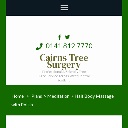
0141 812 7770
Cairns Tree
Surgery
Professional & Friendly Tree
Care Service across West Central
Scotland
Home
>
Plans
>
Meditation
>
Half Body Massage
with Polish