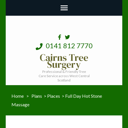
0141 812 7770
Cairns Tree
Surgery
Professional & Friendly Tree
Care Service across West Central
Scotland
Home
>
Plans
>
Places
>
Full Day Hot Stone
Massage